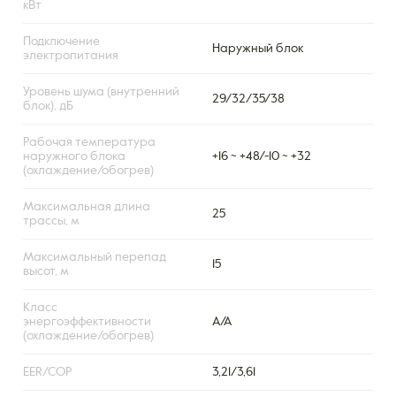
кВт
Подключение
Наружный блок
электропитания
Уровень шума (внутренний
29/32/35/38
блок), дБ
Рабочая температура
наружного блока
+16 ~ +48/-10 ~ +32
(охлаждение/обогрев)
Максимальная длина
25
трассы, м
Максимальный перепад
15
высот, м
Класс
энергоэффективности
A/A
(охлаждение/обогрев)
EER/COP
3,21/3,61