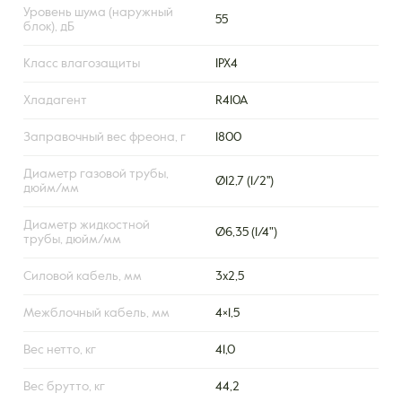
Уровень шума (наружный
55
блок), дБ
Класс влагозащиты
IPX4
Хладагент
R410A
Заправочный вес фреона, г
1800
Диаметр газовой трубы,
Ø12,7 (1/2'')
дюйм/мм
Диаметр жидкостной
Ø6,35 (1/4")
трубы, дюйм/мм
Силовой кабель, мм
3х2,5
Межблочный кабель, мм
4×1,5
Вес нетто, кг
41,0
Вес брутто, кг
44,2