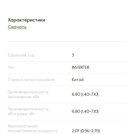
Характеристики
Скачать
Гарантия, год
3
Тип
INVERTER
Страна происхождения
Китай
Производительность
6,80 (1,40–7,10)
охлаждения, кВт
Производительность
6,80 (1,40–7,10)
обогрева, кВт
Максимальная
потребляемая мощность,
2,07 (0,56–2,70)