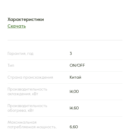
Характеристики
Скачать
Гарантия, год
3
Тип
ON/OFF
Страна происхождения
Китай
Производительность
14,00
охлаждения, кВт
Производительность
14,60
обогрева, кВт
Максимальная
потребляемая мощность,
6,60