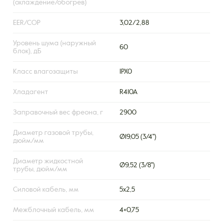
(охлаждение/обогрев)
EER/COP
3,02/2,88
Уровень шума (наружный
60
блок), дБ
Класс влагозащиты
IPX0
Хладагент
R410A
Заправочный вес фреона, г
2900
Диаметр газовой трубы,
Ø19,05 (3/4'')
дюйм/мм
Диаметр жидкостной
Ø9,52 (3/8'')
трубы, дюйм/мм
Силовой кабель, мм
5х2,5
Межблочный кабель, мм
4×0,75