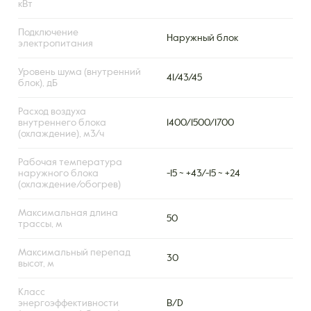
кВт
Подключение
Наружный блок
электропитания
Уровень шума (внутренний
41/43/45
блок), дБ
Расход воздуха
внутреннего блока
1400/1500/1700
(охлаждение), м3/ч
Рабочая температура
наружного блока
-15 ~ +43/-15 ~ +24
(охлаждение/обогрев)
Максимальная длина
50
трассы, м
Максимальный перепад
30
высот, м
Класс
энергоэффективности
B/D