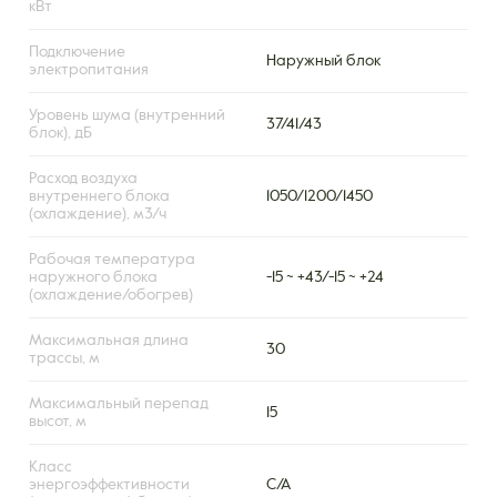
кВт
Подключение
Наружный блок
электропитания
Уровень шума (внутренний
37/41/43
блок), дБ
Расход воздуха
внутреннего блока
1050/1200/1450
(охлаждение), м3/ч
Рабочая температура
наружного блока
-15 ~ +43/-15 ~ +24
(охлаждение/обогрев)
Максимальная длина
30
трассы, м
Максимальный перепад
15
высот, м
Класс
энергоэффективности
C/A