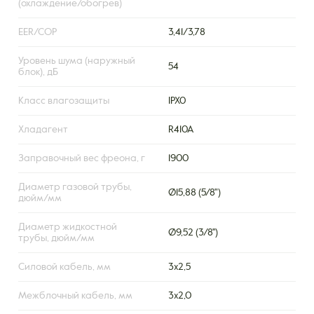
(охлаждение/обогрев)
EER/COP
3,41/3,78
Уровень шума (наружный
54
блок), дБ
Класс влагозащиты
IPX0
Хладагент
R410A
Заправочный вес фреона, г
1900
Диаметр газовой трубы,
Ø15,88 (5/8")
дюйм/мм
Диаметр жидкостной
Ø9,52 (3/8'')
трубы, дюйм/мм
Силовой кабель, мм
3х2,5
Межблочный кабель, мм
3х2,0