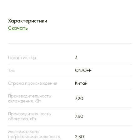
Характеристики
Скачать
Гарантия, год
3
Тип
ON/OFF
Страна происхождения
Китай
Производительность
7,20
охлаждения, кВт
Производительность
7,90
обогрева, кВт
Максимальная
потребляемая мощность,
2,80