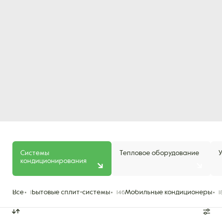
Системы
Тепловое оборудование
кондиционирования
Все
Бытовые сплит-системы
Мобильные кондиционеры
1
146
1