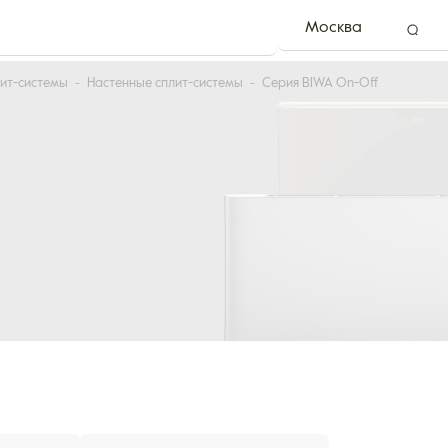
Москва
ит-системы
Настенные сплит-системы
Серия BIWA On-Off