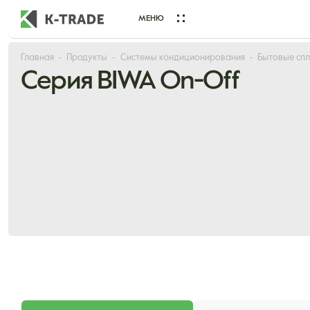
МЕНЮ
Главная
Продукты
Системы кондиционирования
Бытовые спл
Начните искать товар по названию или артикулу
Серия BIWA On-Off