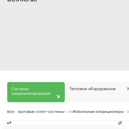
Системы
Тепловое оборудование
кондиционирования
Все
Бытовые сплит-системы
Мобильные кондиционеры
1
146
1