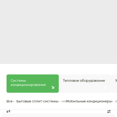
Системы
Тепловое оборудование
кондиционирования
Все
Бытовые сплит-системы
Мобильные кондиционеры
1
146
1