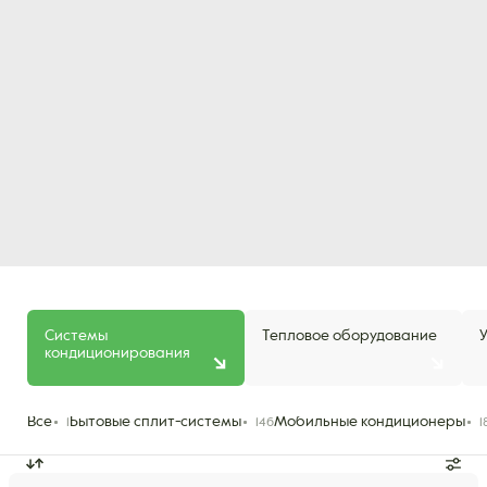
Системы
Тепловое оборудование
кондиционирования
Все
Бытовые сплит-системы
Мобильные кондиционеры
1
146
1